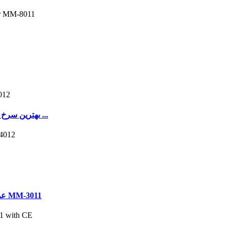
سرخ کن بادی 5 Qt بهترین سرخ کن بادی برای خانواده های پرجمعیت ...
OEM عمده فروشی بهترین سرخ کن هوا مقرون به صرفه MM-3011