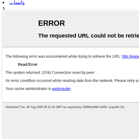
واتساپ
x