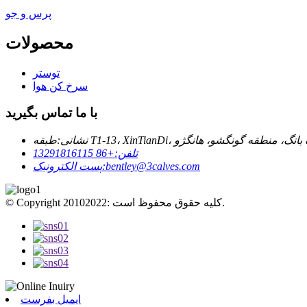
پرس و جو
محصولات
توستر
سرخ کن هوا
با ما تماس بگیرید
نشانی:
تلفن:
+86 13291816115
bentley@3calves.com
پست الکترونیک:
© Copyright 20102022: کلیه حقوق محفوظ است.
ایمیل بفرست