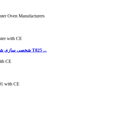
2022 شخصی سازی شده بهترین تولید کننده یکپارچهسازی با سیستمعامل T825 ...