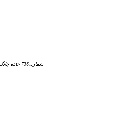
طبقه T1-13، XinTianDi، شماره.736 جاده چانگ بانگ، منطقه گونگشو، هانگژو