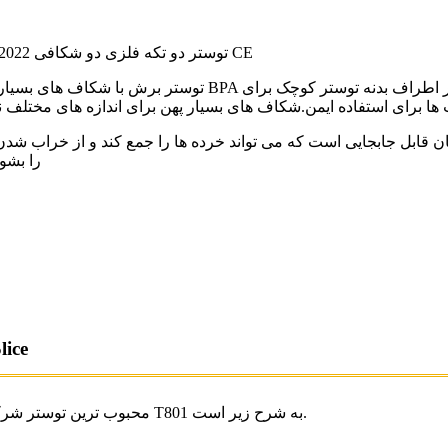
توستر دو تکه فلزی دو شکافی 2022 توستر دیجیتال تجاری 2 تکه عمیق با سبک زیبای پاپ آپ توستر نان با CE
ان قابل جابجایی است که می تواند خرده ها را جمع کند و از خراب شدن
را بشو
معرفی م
T801 محبوب ترین توستر شرکت ما با کیفیت بسیار بالا و قیمت رقابتی است. مزایای اصلی T801 به شرح زیر است.