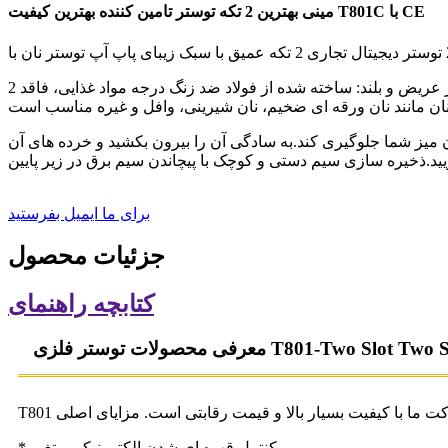
مینی بهترین 2 تکه توستر تامین کننده بهترین کیفیت T801C با CE
2 توستر برش با شکاف های بسیار عریض و بلند: ساخته شده از فولاد ضد زنگ درجه مواد غذایی، فاقد BPA است و تجربه آشپزی ایمن را فراهم می کند.طراحی عایق حرارتی در اطراف بدنه توستر کوچک برای
 میز شما جلوگیری کند.به سادگی آن را بیرون بکشید و خرده های آن
یید.ذخیره سازی سیم دستی و کوچک با پیچاندن سیم برق در زیر پایین
برای ما ایمیل بفرستید
جزئیات محصول
کتابچه راهنمای
حصولات توستر فلزی T801-Two Slot Two Slice
* کنترل قهوه ای شدن الکترونیکی متغیر